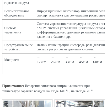
горячего воздуха
Вспомогательное
Циркуляционный вентилятор, циклонный сепар
оборудование
фильтр, установка для рекуперации растворител
Система управления температуры воздуха с зап
Система
с ЧПУ, система управления циклонным сепарат
управления
дифференциального давления рукавного фильтр
давления в башне и др.
Предохранительное
Датчик концентрации кислорода, реле давления,
устройство
система регулировки давления системы
～
～
～
～
～
Мощность
12кВт
26кВт
33кВт
45кВт
60кВт
Примечание:
Испарение этилового спирта начинается при
температуре горячего воздуха на входе 140 ℃, на выходе 70 ℃.