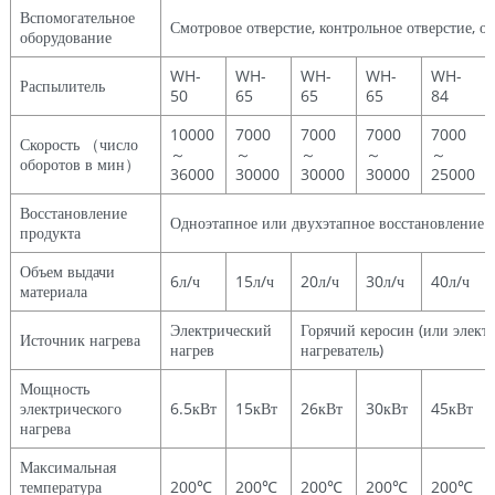
Вспомогательное
Смотровое отверстие, контрольное отверстие, о
оборудование
WH-
WH-
WH-
WH-
WH-
Распылитель
50
65
65
65
84
10000
7000
7000
7000
7000
Скорость （число
～
～
～
～
～
оборотов в мин）
36000
30000
30000
30000
25000
Восстановление
Одноэтапное или двухэтапное восстановление
продукта
Объем выдачи
6л/ч
15л/ч
20л/ч
30л/ч
40л/ч
материала
Электрический
Горячий керосин (или элект
Источник нагрева
нагрев
нагреватель)
Мощность
электрического
6.5кВт
15кВт
26кВт
30кВт
45кВт
нагрева
Максимальная
температура
200℃
200℃
200℃
200℃
200℃