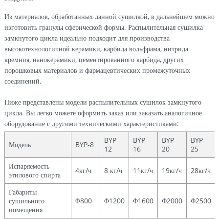
Из материалов, обработанных данной сушилкой, в дальнейшем можно
изготовить гранулы сферической формы. Распылительная сушилка
замкнутого цикла идеально подходит для производства
высокотехнологичной керамики, карбида вольфрама, нитрида
кремния, нанокерамики, цементированного карбида, других
порошковых материалов и фармацевтических промежуточных
соединений.
Ниже представлены модели распылительных сушилок замкнутого
цикла. Вы легко можете оформить заказ или заказать аналогичное
оборудование с другими техническими характеристиками:
BYP-
BYP-
BYP-
BYP-
Модель
BYP-8
12
16
20
25
Испаряемость
4кг/ч
8 кг/ч
11кг/ч
19кг/ч
28кг/ч
этилового спирта
Габариты
сушильного
Φ800
Φ1200
Φ1600
Φ2000
Φ2500
помещения