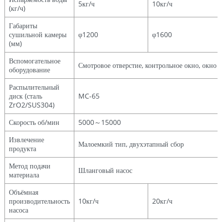
5кг/ч
10кг/ч
(кг/ч)
Габариты
сушильной камеры
φ1200
φ1600
(мм)
Вспомогательное
Смотровое отверстие, контрольное окно, окно 
оборудование
Распылительный
диск (сталь
MC-65
ZrO2/SUS304)
Скорость об/мин
5000～15000
Извлечение
Малоемкий тип, двухэтапный сбор
продукта
Метод подачи
Шланговый насос
материала
Объёмная
производительность
10кг/ч
20кг/ч
насоса