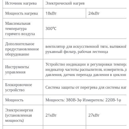
Источник нагрева
Электрический нагрев
Мощность нагрева
18кВт
24кВт
Максимальная
температура
300℃
горячего воздуха
Дополнительное
вентилятор для искусственной тяги, вытяжной 
предустановленное
рукавный фильтр, рабочая лестница
оборудование
Устройство индикации и регулировки температ
Инструменты
индикатор частоты распылителя, измеритель да
управления
давления, датчик перепада давления в циклонн
Блокировочное
Система защиты от перегрева для системы нагр
устройство
Мощность
Мощность: 380В-3φ Измеритель: 220В-1φ
Электроэнергия
(установленная
21кВт
27кВт
мощность)