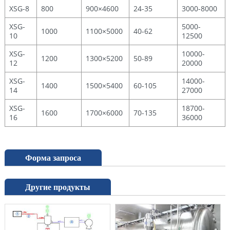
XSG-8
800
900×4600
24-35
3000-8000
XSG-
5000-
1000
1100×5000
40-62
10
12500
XSG-
10000-
1200
1300×5200
50-89
12
20000
XSG-
14000-
1400
1500×5400
60-105
14
27000
XSG-
18700-
1600
1700×6000
70-135
16
36000
Форма запроса
Другие продукты