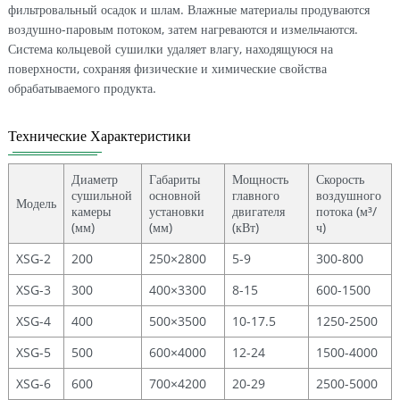
фильтровальный осадок и шлам. Влажные материалы продуваются
воздушно-паровым потоком, затем нагреваются и измельчаются.
Система кольцевой сушилки удаляет влагу, находящуюся на
поверхности, сохраняя физические и химические свойства
обрабатываемого продукта.
Технические Характеристики
Диаметр
Габариты
Мощность
Скорость
сушильной
основной
главного
воздушного
Модель
камеры
установки
двигателя
потока (м³/
(мм)
(мм)
(кВт)
ч)
XSG-2
200
250×2800
5-9
300-800
XSG-3
300
400×3300
8-15
600-1500
XSG-4
400
500×3500
10-17.5
1250-2500
XSG-5
500
600×4000
12-24
1500-4000
XSG-6
600
700×4200
20-29
2500-5000