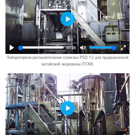
Play
00:28
Play
Mute
Enter
Лабораторная распылительная сушилка PSD-12 для традиционной
fullscr
китайской медицины (TCM)
Play