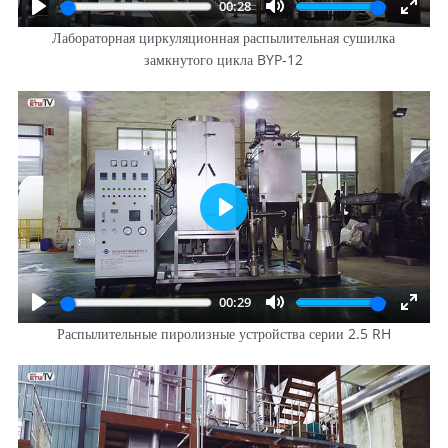
00:28
Play
Mute
Enter
Лабораторная циркуляционная распылительная сушилка
fullscr
замкнутого цикла BYP-12
Play
00:29
Play
Mute
Enter
Распылительные пиролизные устройства серии 2.5 RH
fullscr