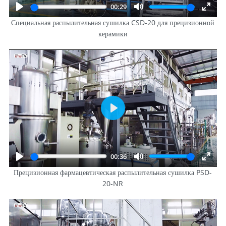
00:29
Play
Mute
Enter
Специальная распылительная сушилка CSD-20 для прецизионной
fullscr
керамики
Play
00:36
Play
Mute
Enter
Прецизионная фармацевтическая распылительная сушилка PSD-
fullscr
20-NR