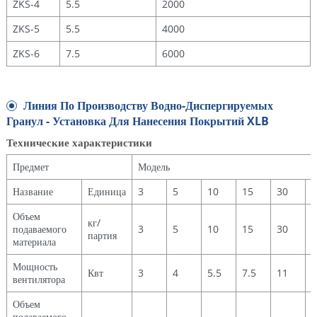
ZKS-4
5.5
2000
ZKS-5
5.5
4000
ZKS-6
7.5
6000
Линия По Производству Водно-Диспергируемых
Гранул - Установка Для Нанесения Покрытий XLB
Технические характеристики
Предмет
Модель
Название
Единица
3
5
10
15
30
6
Объем
кг/
подаваемого
3
5
10
15
30
6
партия
материала
Мощность
Квт
3
4
5.5
7.5
11
1
вентилятора
Объем
подаваемого