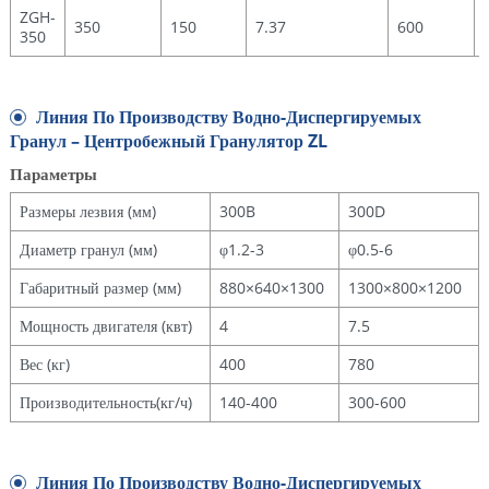
ZGH-
350
150
7.37
600
350
Линия По Производству Водно-Диспергируемых
Гранул – Центробежный Гранулятор ZL
Параметры
Размеры лезвия (мм)
300B
300D
Диаметр гранул (мм)
φ1.2-3
φ0.5-6
Габаритный размер (мм)
880×640×1300
1300×800×1200
Мощность двигателя (квт)
4
7.5
Вес (кг)
400
780
Производительность(кг/ч)
140-400
300-600
Линия По Производству Водно-Диспергируемых