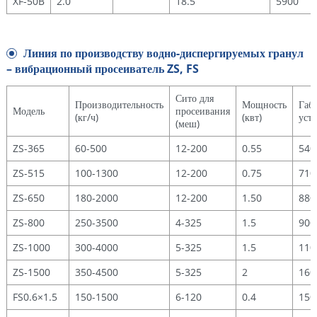
XF-50B
2.0
18.5
5900
Линия по производству водно-диспергируемых гранул
– вибрационный просеиватель ZS, FS
Сито для
Производительность
Мощность
Габ
Модель
просеивания
(кг/ч)
(квт)
уст
(меш)
ZS-365
60-500
12-200
0.55
540
ZS-515
100-1300
12-200
0.75
710
ZS-650
180-2000
12-200
1.50
880
ZS-800
250-3500
4-325
1.5
900
ZS-1000
300-4000
5-325
1.5
110
ZS-1500
350-4500
5-325
2
160
FS0.6×1.5
150-1500
6-120
0.4
150