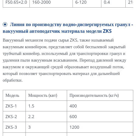
FS0.65×2.0
160-2000
6-120
0.4
210
Линия по производству водно-диспергируемых гранул -
вакуумный автоподатчик материала модели ZKS
Вакуумный механизм подачи сырья ZKS, также называемый
вакуумным конвейером, представляет собой беспылевой закрытый
трубчатый конвейер, используемый для транспортировки гранул и
удаления пыли вакуумным всасыванием. Перепад давлений между
вакуумом и окружающей средой образовывает воздушный поток,
который позволяет транспортировать материал для дальнейшей
обработки.
Модель
Мощность (квт)
Производительность (кг/ч)
ZKS-1
1.5
400
ZKS-2
2.2
600
ZKS-3
3
1200