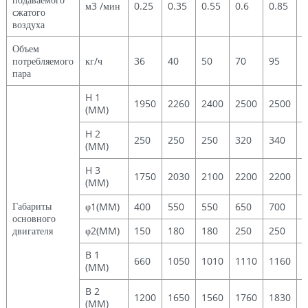
м3 /мин
0.25
0.35
0.55
0.6
0.85
1
сжатого
воздуха
Объем
потребляемого
кг/ч
36
40
50
70
95
1
пара
H 1
1950
2260
2400
2500
2500
3
(MM)
H 2
250
250
250
320
340
4
(MM)
H 3
1750
2030
2100
2200
2200
2
(MM)
Габариты
φ1(MM)
400
550
550
650
700
1
основного
двигателя
φ2(MM)
150
180
180
250
250
2
B 1
660
1050
1010
1110
1160
1
(MM)
B 2
1200
1650
1560
1760
1830
2
(MM)