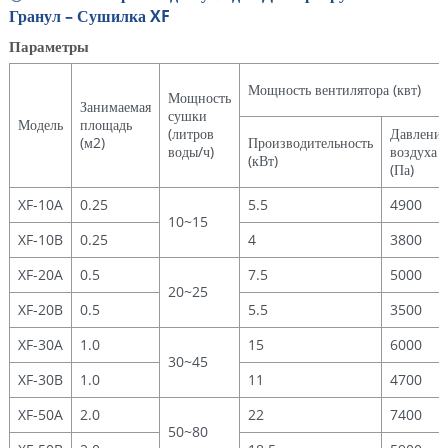
Гранул – Сушилка XF
Параметры
Мощность вентилятора (квт)
Мощность
Занимаемая
сушки
Модель
площадь
(литров
Давление
(м2)
Производительность
воды/ч)
воздуха
(кВт)
(Па)
XF-10A
0.25
5.5
4900
10~15
XF-10B
0.25
4
3800
XF-20A
0.5
7.5
5000
20~25
XF-20B
0.5
5.5
3500
XF-30A
1.0
15
6000
30~45
XF-30B
1.0
11
4700
XF-50A
2.0
22
7400
50~80