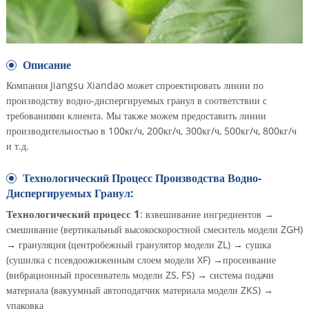
Описание
Компания Jiangsu Xiandao может спроектировать линии по
производству водно-диспергируемых гранул в соответствии с
требованиями клиента. Мы также можем предоставить линии
производительностью в 100кг/ч, 200кг/ч, 300кг/ч, 500кг/ч, 800кг/ч
и т.д.
Технологический Процесс Производства Водно-
Диспергируемых Гранул:
Технологический процесс 1
: взвешивание ингредиентов →
смешивание (вертикальный высокоскоростной смеситель модели ZGH)
→ грануляция (центробежный гранулятор модели ZL) → сушка
(сушилка с псевдоожиженным слоем модели XF) →просеивание
(вибрационный просеиватель модели ZS, FS) → система подачи
материала (вакуумный автоподатчик материала модели ZKS) →
упаковка