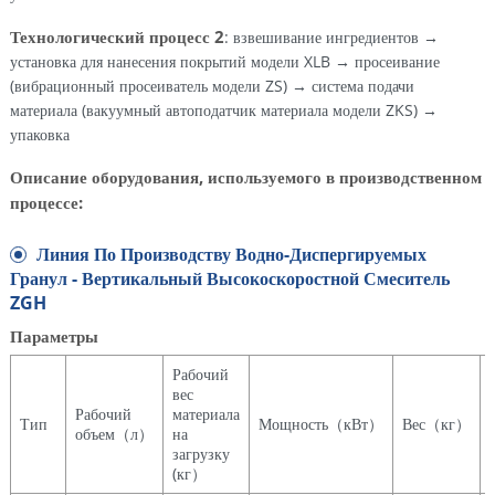
Технологический процесс 2
: взвешивание ингредиентов →
установка для нанесения покрытий модели XLB → просеивание
(вибрационный просеиватель модели ZS) → система подачи
материала (вакуумный автоподатчик материала модели ZKS) →
упаковка
Описание оборудования, используемого в производственном
процессе:
Линия По Производству Водно-Диспергируемых
Гранул - Вертикальный Высокоскоростной Смеситель
ZGH
Параметры
Рабочий
вес
Рабочий
материала
Тип
Мощность（кВт）
Вес（кг）
объем（л）
на
загрузку
(кг）