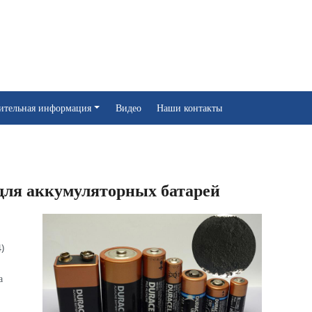
ительная информация
Видео
Наши контакты
для аккумуляторных батарей
)
а
.