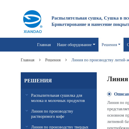
Распылительная сушка, Сушка в пс
Брикетирование и нанесение покры
Главная
Наше оборудование
Решения
О
Главная
Решения
Линия по производству литий-ж
Линия 
РЕШЕНИЯ
Описа
Распылительная сушилка для
молока и молочных продуктов
Линия по пр
представляе
Линия по производству
основном пр
растворимого кофе
литиевой ба
Линия по производству твердых
центробежно