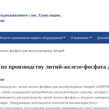
евдоожиженном слое, Грануляция,
тия
бласти применения нашего оборудования
О компании
Дополн
елезо-фосфата для аккумуляторных батарей
по производству литий-железо-фосфата 
ние
оизводству литий-железо-фосфата для аккумуляторных батарей (LiFePO4
т собой специальную центробежную распылительную сушилку, которая в
именяется для производства литий-железо-фосфата и анодного материал
тареи. Оборудование используется технология высокоскоростного
го распыления, что позволяет выполнять непрерывную сушку материала