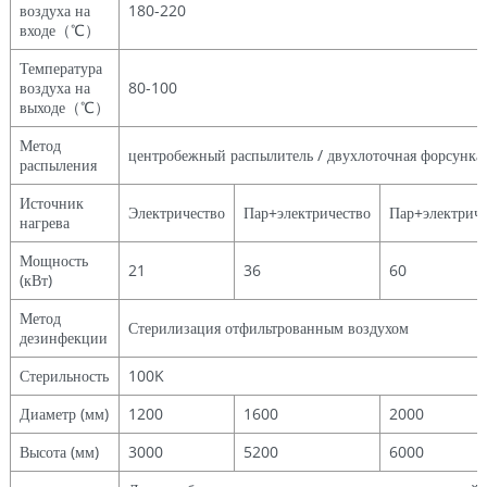
воздуха на
180-220
входе（℃）
Температура
воздуха на
80-100
выходе（℃）
Метод
центробежный распылитель / двухлоточная форсунка
распыления
Источник
Электричество
Пар+электричество
Пар+электриче
нагрева
Мощность
21
36
60
(кВт)
Метод
Стерилизация отфильтрованным воздухом
дезинфекции
Стерильность
100K
Диаметр (мм)
1200
1600
2000
Высота (мм)
3000
5200
6000