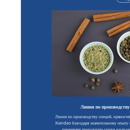
Линия по производству
Линия по производству специй, пряносте
Xiandao благодаря значительному опыту 
применяет технологию сушки распыле