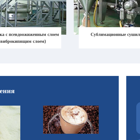
а с псевдоожиженным слоем
Сублимационные суши
(виброкипящим слоем)
ения