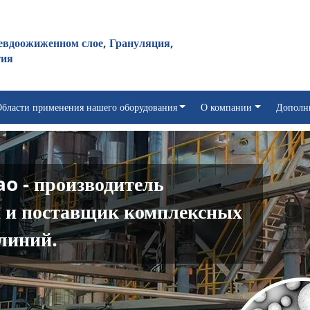
евдоожиженном слое, Грануляция,
тия
бласти применения нашего оборудования
О компании
Дополн
o - производитель
я и поставщик комплексных
линий.