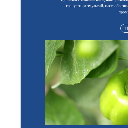
грануляции эмульсий, пастообразн
пром
П