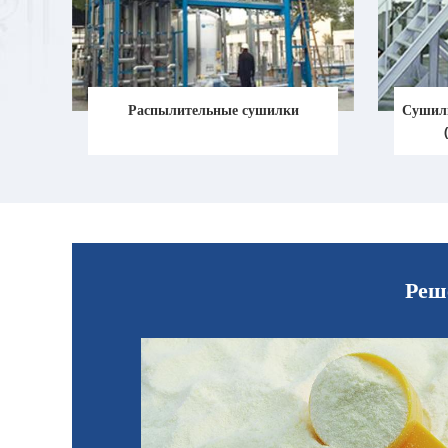
Распылительные сушилки
Сушилк
Реш