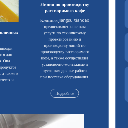
Линия по производству
растворимого кофе
Компания Jiangsu Xiandao
предоставляет клиентам
молочных
услуги по техническому
проектированию и
производству линий по
еняющая
производству растворимого
тся для
кофе, а также осуществляет
а. Она
установочно-монтажные и
продуктов
пуско-наладочные работы
 а также в
при поставке оборудования.
итетах и
Подробнее